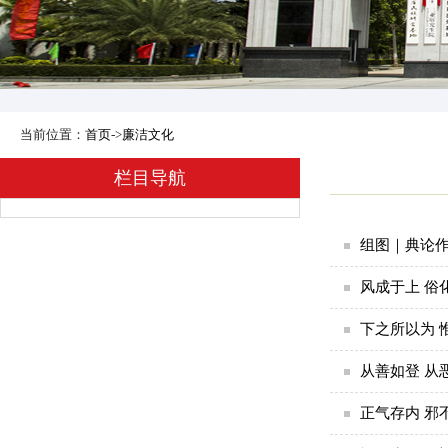
当前位置：
首页
->
廉洁文化
栏目导航
组图｜典论
风成于上 俗
下之所以为 
从善如登 从
正气存内 邪