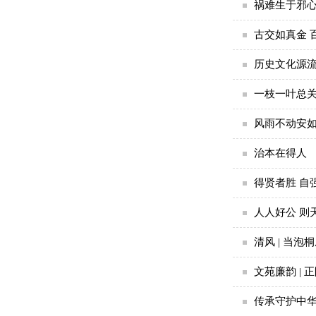
祸难生于邪心
古交如真金 
历史文化源流
一枝一叶总
风雨不动安
治本在得人
得贤者胜 自
人人好公 则
清风 | 当泡
文苑廉韵 | 
传承守护中