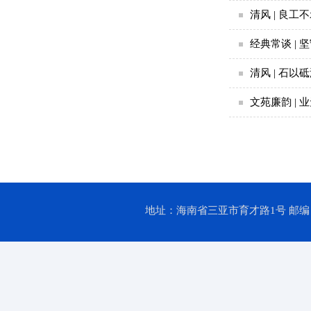
清风 | 良工
经典常谈 | 
清风 | 石以
文苑廉韵 | 
地址：海南省三亚市育才路1号 邮编：57202