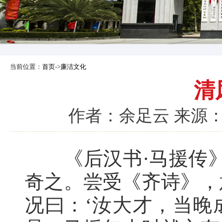
当前位置：
首页
->
廉洁文化
清
作者：余足云 来源：中
《后汉书·马援传》
奇之。尝受《齐诗》，
况曰：‘汝大才，当晚